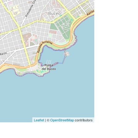
Leaflet
| ©
OpenStreetMap
contributors