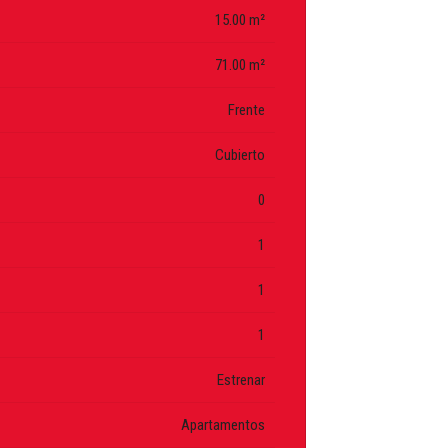
15.00 m²
71.00 m²
Frente
Cubierto
0
1
1
1
Estrenar
Apartamentos