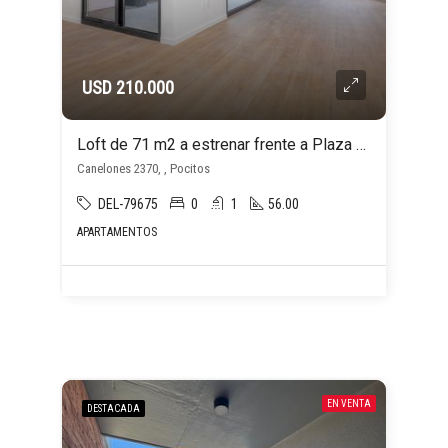
USD 210.000
Loft de 71 m2 a estrenar frente a Plaza Varela. Con cochera. Sin gastos de ocupación!
Canelones 2370, , Pocitos
DEL-79675
0
1
56.00
APARTAMENTOS
EN VENTA
DESTACADA