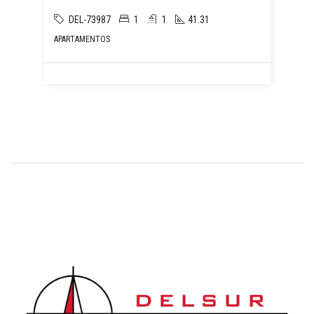
DEL-73987
1
1
41.31
APARTAMENTOS