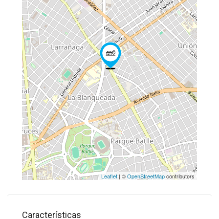
Leaflet
| ©
OpenStreetMap
contributors
Características