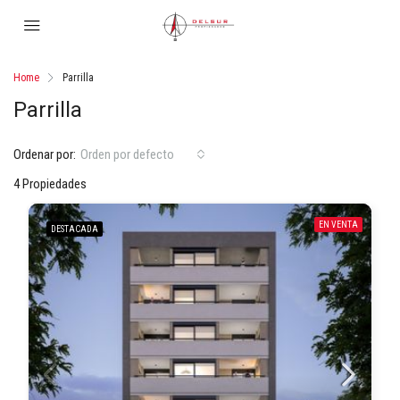
Home
Parrilla
Parrilla
Ordenar por:
Orden por defecto
4 Propiedades
EN VENTA
DESTACADA