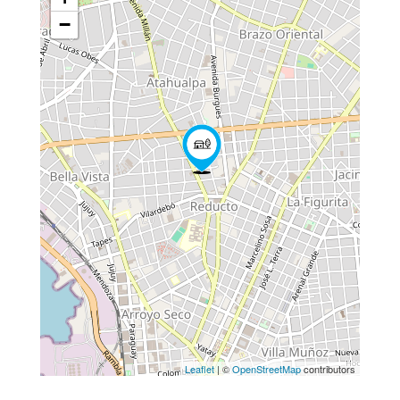
−
Leaflet
| ©
OpenStreetMap
contributors