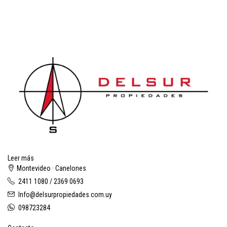
Leer más
Montevideo · Canelones
2411 1080 / 2369 0693
Info@delsurpropiedades.com.uy
098723284