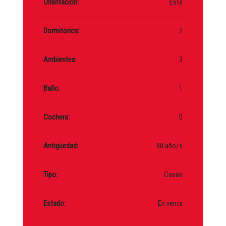
Orientación:
Este
Dormitorios:
2
Ambientes:
3
Baño:
1
Cochera:
0
Antigüedad:
80 año/s
Tipo:
Casas
Estado:
En venta